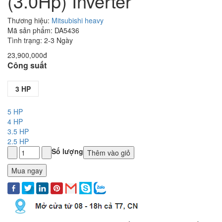
(3.0Hp) Inverter
Thương hiệu:
Mitsubishi heavy
Mã sản phẩm: DA5436
Tình trạng: 2-3 Ngày
23,900,000đ
Công suất
3 HP
5 HP
4 HP
3.5 HP
2.5 HP
Số lượng
Thêm vào giỏ
Mua ngay