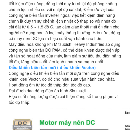
tiết kiệm điện năng, đồng thời duy trì nhiệt độ phòng không
chênh lệch nhiều so với nhiệt độ cài đặt, Điểm ưu việt của
công nghệ biến tần inverter ngoài việc tiết kiệm điện năng
chính là duy trì sự chênh lệch nhiệt độ thấp so với nhiệt độ
cài đặt từ 0.5 ~ 1.5 độ C, tạo cảm giác thoải mái ổn định cho
người sử dụng hơn là loại máy thông thường. Hơn nữa, động
cơ máy nén DC tọa ra hiệu suất vạn hành cao hơn.
Máy điều hòa không khí Mitsubishi Heavy Industries áp dụng
công nghệ biến tần DC PAM, có thể điều khiển được điện áp
và tần số hoạt động của máy, làm giảm sự tiêu thụ điện năng
tối đa, tăng hiệu suất làm lạnh nhanh và mạnh nhất.
Điều khiển biến tần mới ( điều khiển Vector)
Công nghệ điều khiển biến tần mới dựa trên công nghệ điều
khiển kiểu Vector, do đó cho hiệu suất vận hành cao nhất.
Hoạt động êm từ tốc độ thấp đến tốc độ cao.
Đạt được dao động điện áp hình Sin mượt.
Hiệu suất năng lượng được cải thiện đáng kể trong phạm vi
tốc độ thấp.