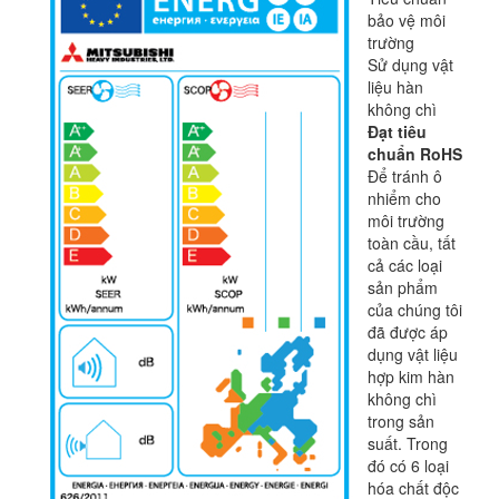
bảo vệ môi
trường
Sử dụng vật
liệu hàn
không chì
Đạt tiêu
chuẩn RoHS
Để tránh ô
nhiểm cho
môi trường
toàn cầu, tất
cả các loại
sản phẩm
của chúng tôi
đã được áp
dụng vật liệu
hợp kim hàn
không chì
trong sản
suất. Trong
đó có 6 loại
hóa chất độc