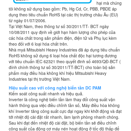
hại mà chúng
tôi không sử dụng bao gồm: Pb, Hg Cd, Cr, PBB, PBDE áp
dụng theo tiêu chuẩn RoHS tại các thị trường châu Âu (EU)
từ ngày 01/07/2006.
Tại Việt Nam, theo thông tư số 30/2011/TT- BCT ngày
10/08/2011 quy định về giới hạn hàm lượng cho phép của
các hóa chất trong sản phẩm điện, điện tử và Phụ lục kèm
theo đối với 6 loại hóa chất trên.
Nhà myá Mitsubishi Heavy Industries đã áp dụng tiêu chuẩn
RoHS không sử dụng 6 loại hóa chất độc hại tương đương
với tiêu chuẩn IEC 62321 theo quyết đinh số 4693/QĐ-BCT (
đính chính thông tư số 30/2011/TT-BCT) cho toàn bộ sản
phẩm máy điều hòa không khí hiệu Mitsubishi Heavy
Industries tại thị trường Việt Nam.
Hiệu suất cao với công nghệ biến tần DC PAM
Kiểm soát công suất nhanh và hiệu quả.
Inverter là công nghệ biến tần làm thay đổi công suất vận
hành thông qua việc điều chỉnh tần số, Máy điều hòa không
khí Inverter tăng công suất cực đại ngay khi khởi động và đạt
tới nhiệt độ cài đặt rất nhanh, làm lạnh phòng nhanh chóng.
Sau khi đạt đến nhiệt độ cài đặt, bộ biến tần sẽ điều chỉnh
công suất của động cơ máy nén hoạt động ở tốc độ thấp để