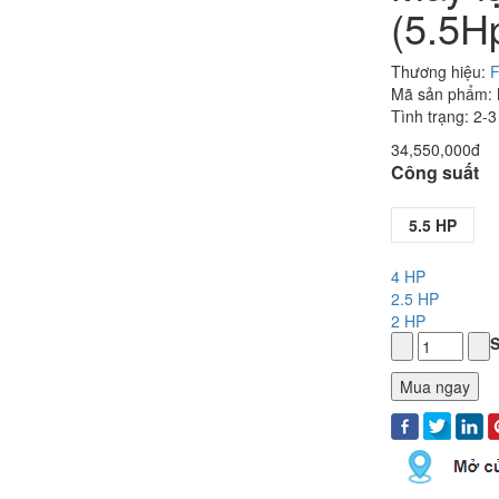
(5.5H
Thương hiệu:
F
Mã sản phẩm:
Tình trạng: 2-
34,550,000đ
Công suất
5.5 HP
4 HP
2.5 HP
2 HP
S
Mua ngay