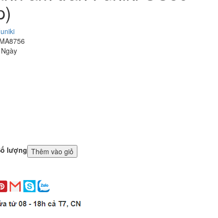
p)
uniki
 MA8756
3 Ngày
ố lượng
Thêm vào giỏ