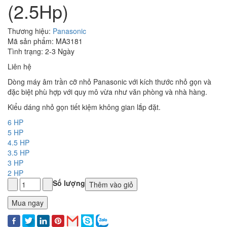
(2.5Hp)
Thương hiệu:
Panasonic
Mã sản phẩm: MA3181
Tình trạng: 2-3 Ngày
Liên hệ
Dòng máy âm trần cỡ nhỏ Panasonic với kích thước nhỏ gọn và
đặc biệt phù hợp với quy mô vừa như văn phòng và nhà hàng.
Kiểu dáng nhỏ gọn tiết kiệm không gian lắp đặt.
6 HP
5 HP
4.5 HP
3.5 HP
3 HP
2 HP
Số lượng
Thêm vào giỏ
Mua ngay