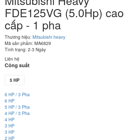
Mitsubishi Heavy
FDE125VG (5.0Hp) cao
cấp - 1 pha
Thương hiệu:
Mitsubishi heavy
Mã sản phẩm: MA6829
Tình trạng: 2-3 Ngày
Liên hệ
Công suất
5 HP
6 HP / 3 Pha
6 HP
5 HP / 3 Pha
4 HP / 3 Pha
4 HP
3 HP
3 HP
2 HP