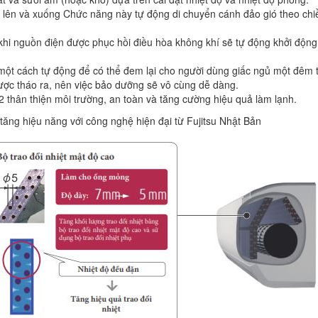
 lên và xuống Chức năng này tự động di chuyển cánh đảo gió theo chi
khi nguồn điện được phục hồi điều hòa không khí sẽ tự động khởi động 
một cách tự động để có thể đem lại cho người dùng giấc ngủ một đêm t
ợc tháo ra, nên việc bảo dưỡng sẽ vô cùng dễ dàng.
32 thân thiện môi trường, an toàn và tăng cường hiệu quả làm lạnh.
tăng hiệu năng với công nghệ hiện đại từ Fujitsu Nhật Bản