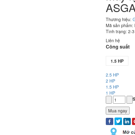
ASGA
Thương hiệu:
G
Mã sản phẩm:
Tình trạng: 2-
Liên hệ
Công suất
1.5 HP
2.5 HP
2 HP
1.5 HP
1 HP
S
Mua ngay