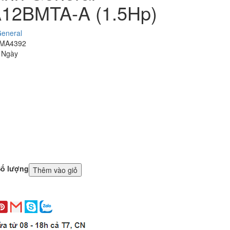
12BMTA-A (1.5Hp)
eneral
 MA4392
3 Ngày
ố lượng
Thêm vào giỏ