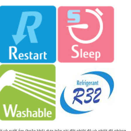
và sưởi ấm (hoặc khô) dựa trên cài đặt nhiệt độ và nhiệt độ phòng.