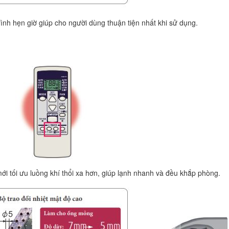
ình hẹn giờ giúp cho người dùng thuận tiện nhất khi sử dụng.
mới tối ưu luồng khí thổi xa hơn, giúp lạnh nhanh và đều khắp phòng.