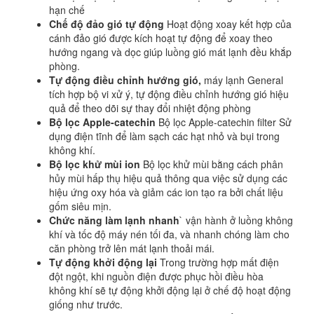
hạn chế
Chế độ đảo gió tự động
Hoạt động xoay kết hợp của
cánh đảo gió được kích hoạt tự động để xoay theo
hướng ngang và dọc giúp luồng gió mát lạnh đều khắp
phòng.
Tự động điều chỉnh hướng gió,
máy lạnh General
tích hợp bộ vi xử ý, tự động điều chỉnh hướng gió hiệu
quả để theo dõi sự thay đổi nhiệt động phòng
Bộ lọc Apple-catechin
Bộ lọc Apple-catechin filter Sử
dụng điện tĩnh để làm sạch các hạt nhỏ và bụi trong
không khí.
Bộ lọc khử mùi ion
Bộ lọc khử mùi bằng cách phân
hủy mùi hấp thụ hiệu quả thông qua việc sử dụng các
hiệu ứng oxy hóa và giảm các ion tạo ra bởi chất liệu
gốm siêu mịn.
Chức năng làm lạnh nhanh
` vận hành ở luồng không
khí và tốc độ máy nén tối đa, và nhanh chóng làm cho
căn phòng trở lên mát lạnh thoải mái.
Tự động khởi động lại
Trong trường hợp mất điện
đột ngột, khi nguồn điện được phục hồi điều hòa
không khí sẽ tự động khởi động lại ở chế độ hoạt động
giống như trước.