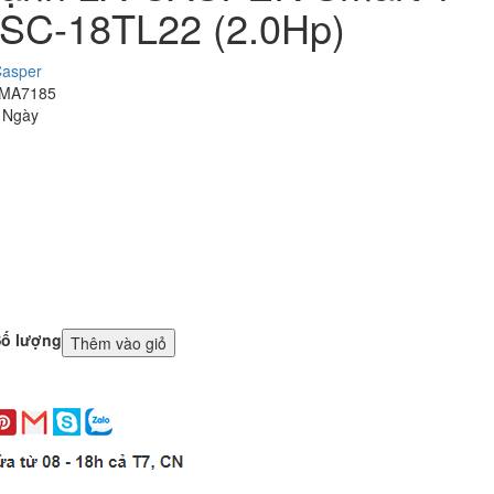
 SC-18TL22 (2.0Hp)
asper
 MA7185
3 Ngày
ố lượng
Thêm vào giỏ