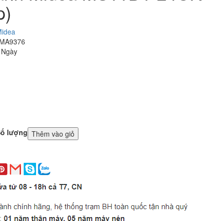
p)
idea
 MA9376
3 Ngày
ố lượng
Thêm vào giỏ