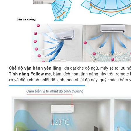
Chế độ vận hành yên lặng
, khi đặt chế độ ngủ, máy sẽ tối ưu h
Tính năng Follow me
, bấm kích hoạt tính năng này trên remote 
xa và điều chỉnh nhiệt độ lạnh theo nhiệt độ này, quý khách bấm