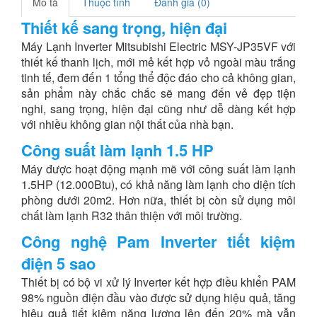
Mô tả
Thuộc tính
Đánh giá (0)
Thiết kế sang trọng, hiện đại
Máy Lạnh Inverter Mitsubishi Electric MSY-JP35VF với
thiết kế thanh lịch, mới mẻ kết hợp vỏ ngoài màu trắng
tinh tế, đem đến 1 tổng thể độc đáo cho cả không gian,
sản phẩm này chắc chắc sẽ mang đến vẻ đẹp tiện
nghi, sang trọng, hiện đại cũng như dễ dàng kết hợp
với nhiều không gian nội thất của nhà bạn.
Công suất làm lạnh 1.5 HP
Máy được hoạt động mạnh mẽ với công suất làm lạnh
1.5HP (12.000Btu), có khả năng làm lạnh cho diện tích
phòng dưới 20m2. Hơn nữa, thiết bị còn sử dụng môi
chất làm lạnh R32 thân thiện với môi trường.
Công nghệ Pam Inverter tiết kiệm
điện 5 sao
Thiết bị có bộ vi xử lý Inverter kết hợp điều khiển PAM
98% nguồn điện đầu vào được sử dụng hiệu quả, tăng
hiệu quả tiết kiệm năng lượng lên đến 20% mà vẫn