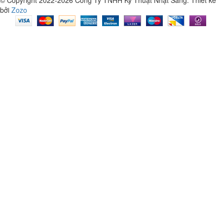
bởi
Zozo