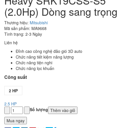
Heavy SRK19CSS-S5
(2.0Hp) Dòng sang trọng
Thương hiệu:
Mitsubishi
Mã sản phẩm: MA9668
Tình trạng: 2-3 Ngày
Liên hệ
Đỉnh cao công nghệ đảo gió 3D auto
Chức năng tiết kiệm năng lượng
Chức năng tiện nghi
Chức năng lọc khuẩn
Công suất
2 HP
2.5 HP
Số lượng
Thêm vào giỏ
Mua ngay