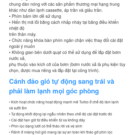
chung dàn nóng với các sản phẩm thương mại hạng trung
khác như dàn lạnh cassette, áp trần và giấu trần.
• Phím bấm lớn dễ sử dụng
• Hiển thị mã lỗi bằng cách nhấp nháy tại bảng điều khiển
nhiệt độ
trên thân máy.
• Chức năng khóa bàn phím ngăn chặn việc thay đổi cài đặt
ngoài ý muốn
• Không gian bên dưới quạt có thể sử dụng để lắp đặt bơm
nước xả,
phụ thuộc vào kích cỡ của bơm (bơm nước xả là phụ kiện tùy
chọn, được mua riêng và lắp đặt tại công trình).
Cánh đảo gió tự động sang trái và
phải làm lạnh mọi góc phòng
• Kích hoạt chức năng hoạt động mạnh mẽ Turbo ở chế độ làm lạnh
và sưởi ấm
• Tự động khởi động lại ngẫu nhiên theo chế độ cài đặt trước đó
• Cài đặt hẹn giờ từ điều khiển từ xa không dây
• Phin lọc dạng lưới có thể tháo rời và vệ sinh
• Rãnh ở miệng hút gió mang lại sự an toàn khi tháo gỡ phin lọc