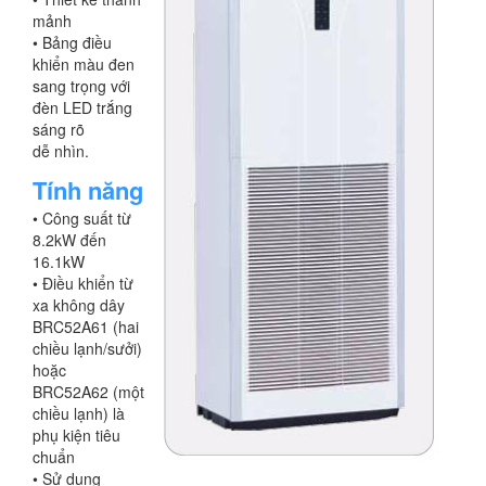
mảnh
• Bảng điều
khiển màu đen
sang trọng với
đèn LED trắng
sáng rõ
dễ nhìn.
Tính năng
• Công suất từ
8.2kW đến
16.1kW
• Điều khiển từ
xa không dây
BRC52A61 (hai
chiều lạnh/sưởi)
hoặc
BRC52A62 (một
chiều lạnh) là
phụ kiện tiêu
chuẩn
• Sử dụng