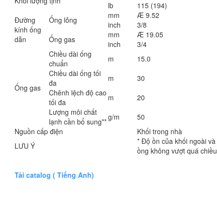
Khối lượng tịnh
lb
115 (194)
mm
Æ 9.52
Đường
Ống lỏng
inch
3/8
kính ống
mm
Æ 19.05
dẫn
Ống gas
inch
3/4
Chiều dài ống
m
15.0
chuẩn
Chiều dài ống tối
m
30
đa
Ống gas
Chênh lệch độ cao
m
20
tối đa
Lượng môi chất
g/m
50
lạnh cần bổ sung**
Nguồn cấp điện
Khối trong nhà
* Độ ồn của khối ngoài và 
LƯU Ý
ồng không vượt quá chiều 
Tải catalog ( Tiếng Anh)