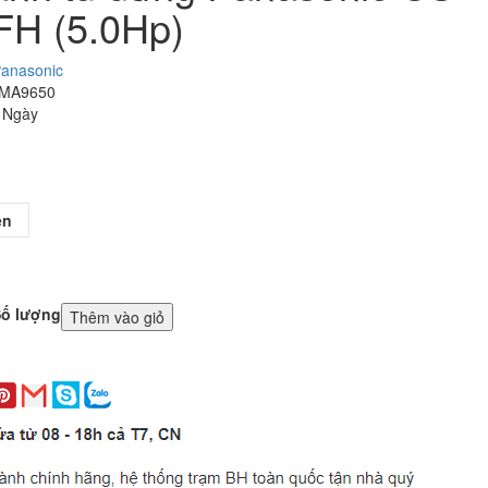
H (5.0Hp)
anasonic
 MA9650
3 Ngày
ên
ố lượng
Thêm vào giỏ