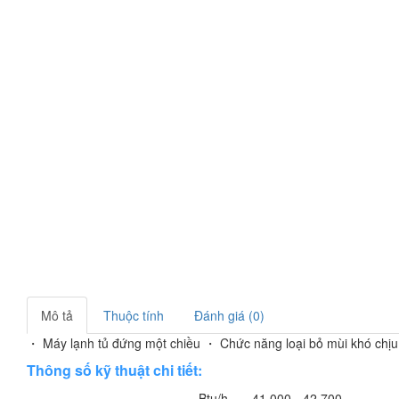
Mô tả
Thuộc tính
Đánh giá (0)
・ Máy lạnh tủ đứng một chiều ・ Chức năng loại bỏ mùi khó chị
Thông số kỹ thuật chi tiết:
Btu/h
41,000 - 42,700