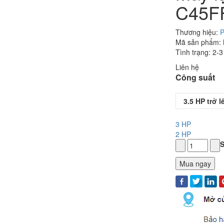
C45FF
Thương hiệu:
P
Mã sản phẩm:
Tình trạng: 2-
Liên hệ
Công suất
3.5 HP trở l
3 HP
2 HP
S
Mua ngay