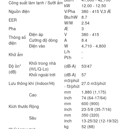
Công suất làm lạnh / Sưởi ấm
kW
12.00 - 12.50
Nguồn điện
V/Pha
380 - 415 V,3 Æ
Btu/hW
8.7
EER
W/W
2.54
Pha
Æ
3
Điện áp
V
380 - 415
Thông số
Cường độ dòng
A
8.4
điện
Điện vào
W
4,710 - 4,800
L/h
-
Khử ẩm
Pt/h
-
Khối trong nhà
Độ ồn*
(dB-A)
53/47
(H/L/Q-Lo)
(dB)
Khối ngoài trời
(dB-A)
57
m3/phút
Lưu thông khí (Indoor/Hi)
27.0 m3/phút
- f3/phút
mm
1,880 (1,175)
Cao
inch
74 (64-17/64)
mm
600 (900)
Kích thước
Rộng
inch
23-5/8 (35-7/16)
mm
350 (320)
Sâu
inch
13-25/32 (12-19/32)
kg
52 (88)